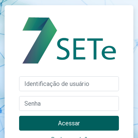
Ir para o conteúdo principal
Acesso a Saúde
Identificação de usuário
Senha
Acessar